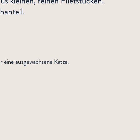
aus kleinen, feinen Filetstücken.
hanteil.
aus kleinen, feinen Filetstücken.
hanteil.
ür eine ausgewachsene Katze.
se